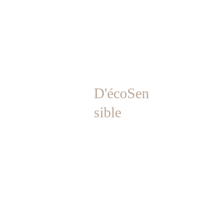
PETIT OISEAU
D'écoSen
sible
ACCUEIL
AGENCE
RÉALISATIONS
PRESTATIONS
BLOG